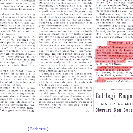
(
)
Endarrera