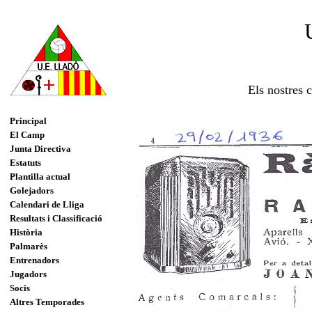
Els nostres 
Principal
El Camp
Junta Directiva
Estatuts
Plantilla actual
Golejadors
Calendari de Lliga
Resultats i Classificació
Història
Palmarès
Entrenadors
Jugadors
Socis
Altres Temporades