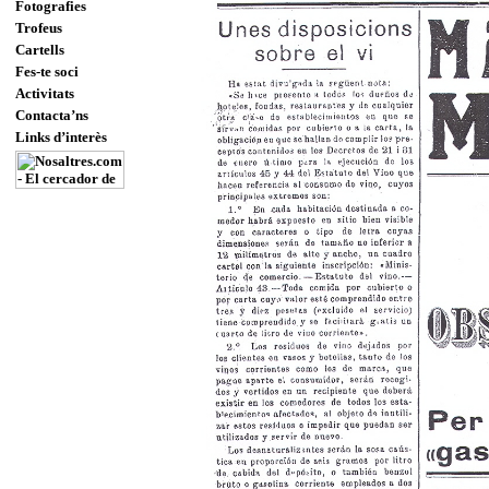
Fotografies
Trofeus
Cartells
Fes-te soci
Activitats
Contacta’ns
Links d’interès